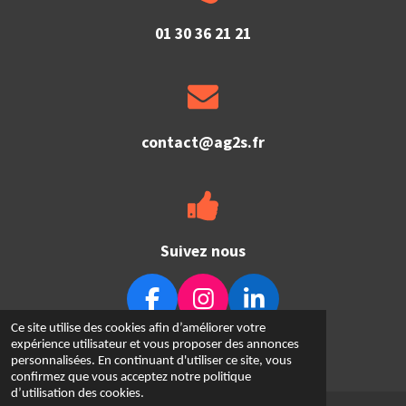
01 30 36 21 21
contact@ag2s.fr
Suivez nous
F
I
L
Ce site utilise des cookies afin d’améliorer votre
a
n
i
© 2023 - 2026 AG2S
expérience utilisateur et vous proposer des annonces
c
s
n
Propulsé par
Webador
personnalisées. En continuant d'utiliser ce site, vous
confirmez que vous acceptez notre politique
e
t
k
d’utilisation des cookies.